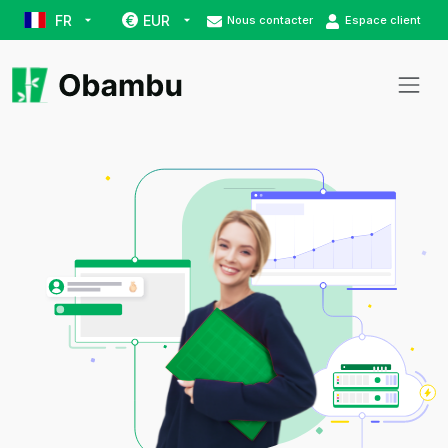
FR
EUR
€
Nous contacter
Espace client