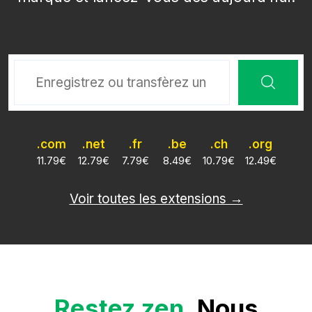
.com
.net
.fr
.be
.ch
.org
11.79
€
12.79
€
7.79
€
8.49
€
10.79
€
12.49
€
Voir toutes les extensions →
Restez zen
. Nous