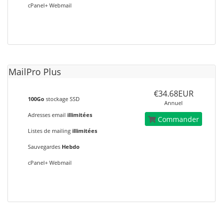
cPanel+ Webmail
MailPro Plus
€34.68EUR
100Go
stockage SSD
Annuel
Adresses email
illimitées
Commander
Listes de mailing
illimitées
Sauvegardes
Hebdo
cPanel+ Webmail