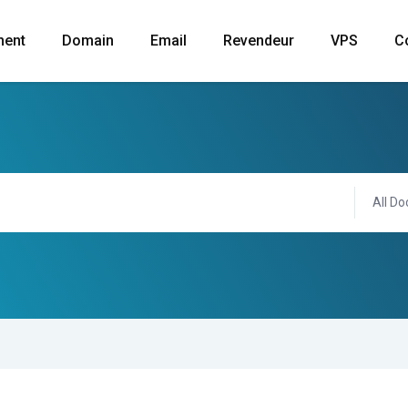
ment
Domain
Email
Revendeur
VPS
C
All Do