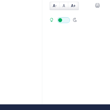
A-
A
A+