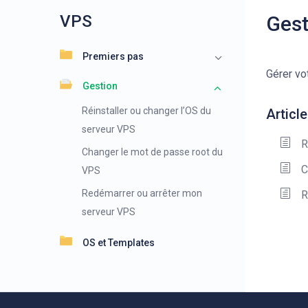
VPS
Gest
Premiers pas
Gérer vo
Gestion
Réinstaller ou changer l’OS du
Articl
serveur VPS
R
Changer le mot de passe root du
C
VPS
Redémarrer ou arrêter mon
R
serveur VPS
OS et Templates