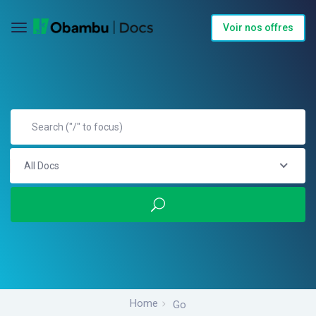
Voir nos offres
All Docs
Home
Go