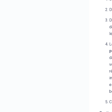
D
D
d
l
L
p
d
v
r
i
e
b
C