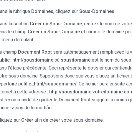
ans la rubrique
Domaines
, cliquez sur
Sous-Domaines
ans la section
Créer un Sous-Domaine
, rentrez le nom de vot
ans le champ
Créer un Sous-Domaine
et choisir le domaine pri
e menu déroulant.
e champ
Document Root
sera automatiquement rempli avec la v
ublic_html/sousdomaine
où
sousdomaine
est le nom du sous
ans l’étape précédente. Ceci représente le dossier qui contiendra
otre sous domaine. Supposons donc que vous placez un fichier
épertoire
public_html/sousdomaine/
. Ce fichier sera ensuite a
nternet à cette adresse :
http://sousdomaine.votredomaine.com
st recommandé de garder le Document Root suggéré, à moins q
onne raison de le modifier.
liquez sur
Créer
afin de créer votre sous-domaine.