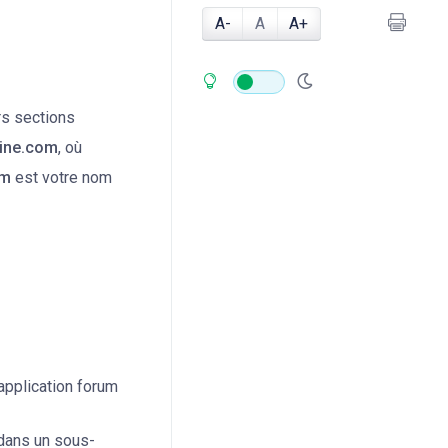
A-
A
A+
rs sections
ine.com
, où
om
est votre nom
 application forum
 dans un sous-