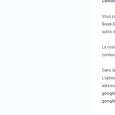
Gestio
Vous p
Sous-
outils 
La col
conten
Dans l
L’opti
adress
googl
googl