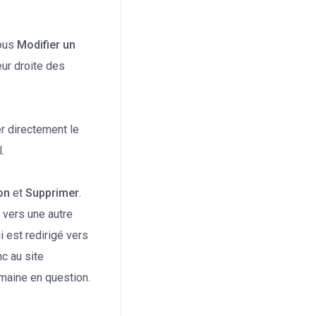
sous
Modifier un
eur droite des
r directement le
.
on
et
Supprimer
.
 vers une autre
i est redirigé vers
c au site
maine en question.