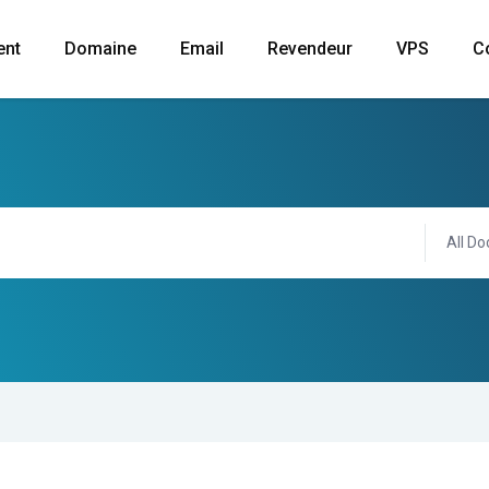
ent
Domaine
Email
Revendeur
VPS
C
All Do