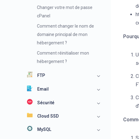
d
Changer votre mot de passe
h
cPanel
c
Comment changer le nom de
domaine principal de mon
Pourqu
hébergement ?
Comment réinitialiser mon
U
hébergement ?
s
FTP
C
F
Email
C
Sécurité
d
Cloud SSD
Comme
MySQL
S