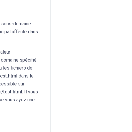
re sous-domaine
ncipal affecté dans
aleur
-domaine spécifié
 les fichiers de
test.html
dans le
ccessible sur
/test.html
. Il vous
ue vous ayez une