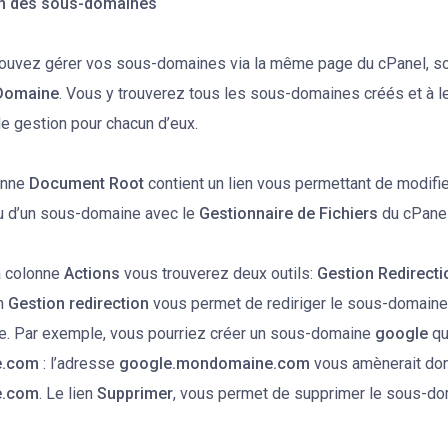
n des sous-domaines
ouvez gérer vos sous-domaines via la même page du cPanel, 
Domaine
. Vous y trouverez tous les sous-domaines créés et à l
de gestion pour chacun d’eux.
onne
Document Root
contient un lien vous permettant de modifie
u d’un sous-domaine avec le
Gestionnaire de Fichiers
du cPanel
a colonne
Actions
vous trouverez deux outils:
Gestion Redirecti
on
Gestion redirection
vous permet de rediriger le sous-domaine
e. Par exemple, vous pourriez créer un sous-domaine
google
qu
e.com
: l’adresse
google.mondomaine.com
vous amènerait don
e.com
. Le lien
Supprimer
, vous permet de supprimer le sous-do