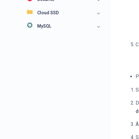
Cloud SSD
MySQL
C
P
S
D
d
À
S