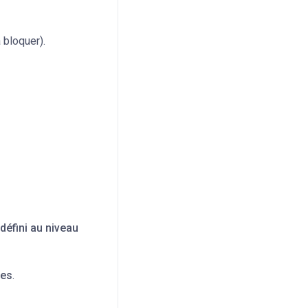
 bloquer).
 défini au niveau
res
.