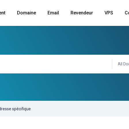
ent
Domaine
Email
Revendeur
VPS
C
All Do
dresse spécifique