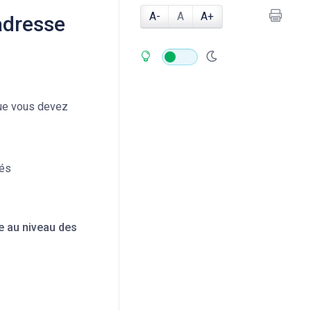
A-
A
A+
adresse
que vous devez
és
ge au niveau des